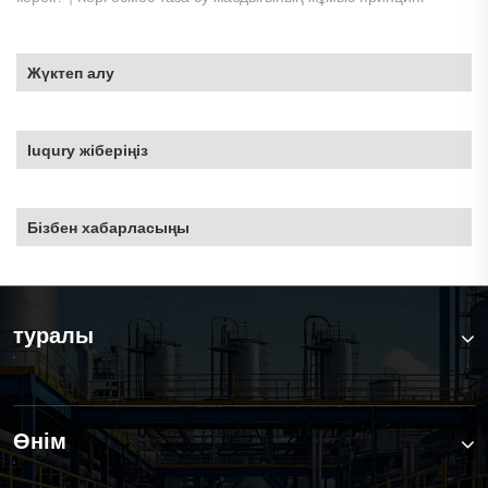
Жүктеп алу
Iuqury жіберіңіз
Бізбен хабарласыңы
туралы
Өнім