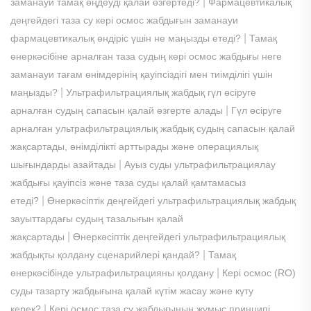
|
заманауи тамақ өңдеуді қалай өзгертеді?
Фармацевтикалық
деңгейдегі таза су кері осмос жабдығын заманауи
|
фармацевтикалық өндіріс үшін не маңызды етеді?
Тамақ
өнеркәсібіне арналған таза судың кері осмос жабдығы неге
заманауи тағам өнімдерінің қауіпсіздігі мен тиімділігі үшін
|
маңызды?
Ультрафильтрациялық жабдық гүл өсіруге
|
арналған судың сапасын қалай өзгерте алады
Гүл өсіруге
арналған ультрафильтрациялық жабдық судың сапасын қалай
жақсартады, өнімділікті арттырады және операциялық
|
шығындарды азайтады
Ауыз суды ультрафильтрациялау
жабдығы қауіпсіз және таза суды қалай қамтамасыз
|
етеді?
Өнеркәсіптік деңгейдегі ультрафильтрациялық жабдық
зауыттардағы судың тазалығын қалай
|
жақсартады
Өнеркәсіптік деңгейдегі ультрафильтрациялық
|
жабдықты қолдану сценарийлері қандай?
Тамақ
|
өнеркәсібінде ультрафильтрацияны қолдану
Кері осмос (RO)
суды тазарту жабдығына қалай күтім жасау және күту
|
керек?
Кері осмос таза су жабдығының жұмыс принципі