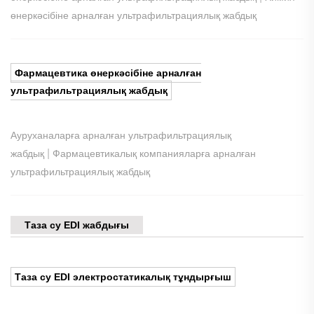
өнеркәсібіне арналған ультрафильтрациялық жабдық
Фармацевтика өнеркәсібіне арналған
ультрафильтрациялық жабдық
Ауруханаларға арналған ультрафильтрациялық
|
жабдық
Фармацевтикалық компанияларға арналған
ультрафильтрациялық жабдық
Таза су EDI жабдығы
Таза су EDI электростатикалық тұндырғыш