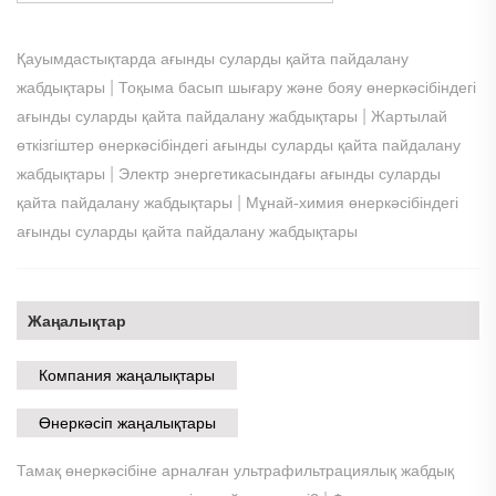
Қауымдастықтарда ағынды суларды қайта пайдалану
|
жабдықтары
Тоқыма басып шығару және бояу өнеркәсібіндегі
|
ағынды суларды қайта пайдалану жабдықтары
Жартылай
өткізгіштер өнеркәсібіндегі ағынды суларды қайта пайдалану
|
жабдықтары
Электр энергетикасындағы ағынды суларды
|
қайта пайдалану жабдықтары
Мұнай-химия өнеркәсібіндегі
ағынды суларды қайта пайдалану жабдықтары
Жаңалықтар
Компания жаңалықтары
Өнеркәсіп жаңалықтары
Тамақ өнеркәсібіне арналған ультрафильтрациялық жабдық