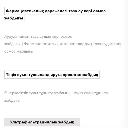
Фармацевтикалық дәрежедегі таза су кері осмос
жабдығы
Аурухананың таза судың кері осмос
|
жабдығы
Фармацевтикалық компаниялардың таза судағы кері
осмос жабдығы
Теңіз суын тұщыландыруға арналған жабдық
|
Өнеркәсіптік суды тұщыту жабдығы
Ауыз суды тұщыту
жабдығы
Ультрафильтрациялық жабдық