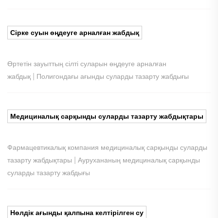
Сірке суын өңдеуге арналған жабдық
Өртетін зауыттың сілті суларын өңдеуге арналған
|
жабдық
Полигондағы ағынды суларды тазарту жабдығы
Медициналық сарқынды суларды тазарту жабдықтары
Фармацевтикалық компания медициналық сарқынды суларды
|
тазарту жабдықтары
Аурухананың медициналық сарқынды
суларды тазарту жабдығы
Нөлдік ағынды қалпына келтірілген су