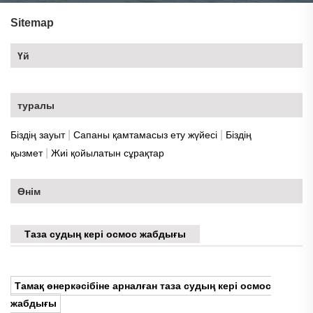
Sitemap
Үй
туралы
|
|
Біздің зауыт
Сапаны қамтамасыз ету жүйесі
Біздің
|
қызмет
Жиі қойылатын сұрақтар
Өнім
Таза судың кері осмос жабдығы
Тамақ өнеркәсібіне арналған таза судың кері осмос
жабдығы