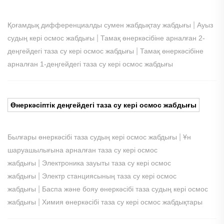
|
Қоғамдық дифференциалды сумен жабдықтау жабдығы
Ауыз
|
судың кері осмос жабдығы
Тамақ өнеркәсібіне арналған 2-
|
деңгейдегі таза су кері осмос жабдығы
Тамақ өнеркәсібіне
арналған 1-деңгейдегі таза су кері осмос жабдығы
Өнеркәсіптік деңгейдегі таза су кері осмос жабдығы
|
Былғары өнеркәсібі таза судың кері осмос жабдығы
Ұн
шаруашылығына арналған таза су кері осмос
|
жабдығы
Электроника зауыты таза су кері осмос
|
жабдығы
Электр станциясының таза су кері осмос
|
жабдығы
Баспа және бояу өнеркәсібі таза судың кері осмос
|
жабдығы
Химия өнеркәсібі таза су кері осмос жабдықтары