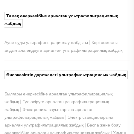
Тамақ өнеркәсібіне арналған ультрафильтрациялық
жабдық
|
Ауыз суды ультрафильтрациялау жабдығы
Кері осмосты
алдын ала өңдеуге арналған ультрафильтрациялық жабдық
Өнеркәсіптік дәрежедегі ультрафильтрациялық жабдық
Былғары өнеркәсібіне арналған ультрафильтрациялық
|
жабдық
Гүл өсіруге арналған ультрафильтрациялық
|
жабдық
Электроника зауыттарына арналған
|
ультрафильтрациялық жабдық
Электр станцияларына
|
арналған ультрафильтрациялық жабдық
Баспа және бояу
|
өнеркәсібіне арналған ультрафильтрациялық жабдық
Химия