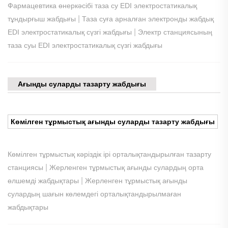
Фармацевтика өнеркәсібі таза су EDI электростатикалық
|
тұндырғыш жабдығы
Таза суға арналған электронды жабдық
|
EDI электростатикалық сүзгі жабдығы
Электр станциясының
таза суы EDI электростатикалық сүзгі жабдығы
Ағынды суларды тазарту жабдығы
Көмілген тұрмыстық ағынды суларды тазарту жабдығы
Көмілген тұрмыстық кәріздік ірі орталықтандырылған тазарту
|
станциясы
Жерленген тұрмыстық ағынды сулардың орта
|
өлшемді жабдықтары
Жерленген тұрмыстық ағынды
сулардың шағын көлемдегі орталықтандырылмаған
жабдықтары