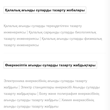
Қалалық ағынды суларды тазарту жобалары
Қалалық ағынды суларды тереңдетілген тазарту
|
инженериясы
Қалалық сарқынды суларды биологиялық
|
тазарту инженериясы
Қалалық ағынды суларды физикалық
тазарту инженериясы
Өнеркәсіптік ағынды суларды тазарту жабдықтары
Электроника өнеркәсібінің ағынды суларды тазарту
|
жабдығы
Электр станциялары өнеркәсібі Ағынды суларды
|
тазарту жабдықтары
Бояу және полиграфия өнеркәсібінің
|
ағынды суларды тазарту жабдығы
Химия өнеркәсібінің
ағынды суларды тазарту жабдығы